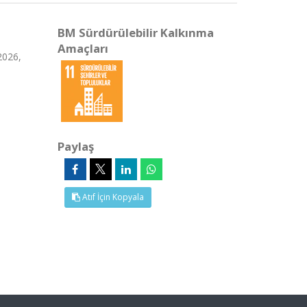
BM Sürdürülebilir Kalkınma
Amaçları
2026,
Paylaş
Atıf İçin Kopyala