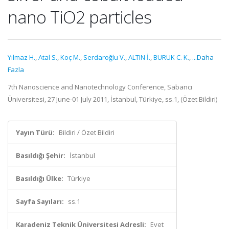
nano TiO2 particles
Yılmaz H.
,
Atal S.
,
Koç M.
,
Serdaroğlu V.
,
ALTIN İ.
,
BURUK C. K.
,
...Daha
Fazla
7th Nanoscience and Nanotechnology Conference, Sabancı
Üniversitesi, 27 June-01 July 2011, İstanbul, Türkiye, ss.1, (Özet Bildiri)
Yayın Türü:
Bildiri / Özet Bildiri
Basıldığı Şehir:
İstanbul
Basıldığı Ülke:
Türkiye
Sayfa Sayıları:
ss.1
Karadeniz Teknik Üniversitesi Adresli:
Evet