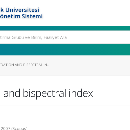
k Üniversitesi
Yönetim Sistemi
DATION AND BISPECTRAL IN...
 and bispectral index
5, 2007 (Scopus)