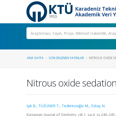
Karadeniz Tekni
Akademik Veri 
Ara
ANA SAYFA
SON EKLENEN YAYINLAR
NITROUS OXIDE SE
Nitrous oxide sedation
Işık B.
,
TÜZÜNER T.
,
Tezkirecioğlu M.
,
Öztaş N.
European Journal of Dentistry, cilt.1, sa.4, ss.240-24