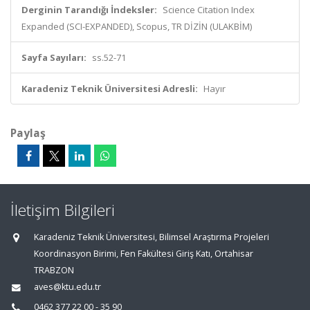
Derginin Tarandığı İndeksler:
Science Citation Index
Expanded (SCI-EXPANDED), Scopus, TR DİZİN (ULAKBİM)
Sayfa Sayıları:
ss.52-71
Karadeniz Teknik Üniversitesi Adresli:
Hayır
Paylaş
İletişim Bilgileri
Karadeniz Teknik Üniversitesi, Bilimsel Araştırma Projeleri
Koordinasyon Birimi, Fen Fakültesi Giriş Katı, Ortahisar
TRABZON
aves@ktu.edu.tr
0462 377 22 00 - 35 90