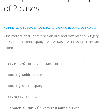
of 2 cases.
KORKMAZ Y. T.
,
ZOR Z.
,
ÇANDIRLI C.
,
DURMUSLAR M.
,
COSKUN U.
21st Internatİonal Conference on Oral and Maxillofacial Surgery
(ICOMS), Barcelona, İspanya, 21 - 24 Kasım 2013, ss.131, (Tam Metin
Bildiri)
Yayın Türü:
Bildiri / Tam Metin Bildiri
Basıldığı Şehir:
Barcelona
Basıldığı Ülke:
İspanya
Sayfa Sayıları:
ss.131
Karadeniz Teknik Üniversitesi Adresli:
Evet