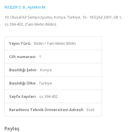
İKİZLER S. B.
,
Aytekin M.
10. Ulusal Kil Sempozyumu, Konya, Türkiye, 16 - 18 Eylül 2001, cilt.1,
ss.394-402, (Tam Metin Bildiri)
Yayın Türü:
Bildiri / Tam Metin Bildiri
Cilt numarası:
1
Basıldığı Şehir:
Konya
Basıldığı Ülke:
Türkiye
Sayfa Sayıları:
ss.394-402
Karadeniz Teknik Üniversitesi Adresli:
Evet
Paylaş