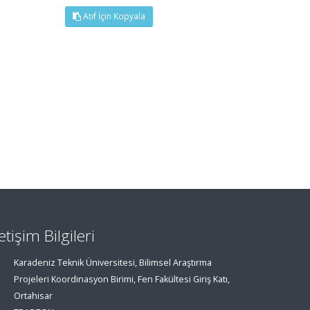
Atıf İçin Kopyala
letişim Bilgileri
Karadeniz Teknik Üniversitesi, Bilimsel Araştırma
Projeleri Koordinasyon Birimi, Fen Fakültesi Giriş Katı,
Ortahisar