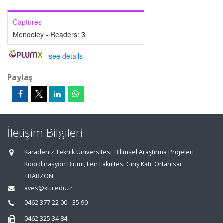
Captures
Mendeley - Readers:
3
-
see details
Paylaş
İletişim Bilgileri
Karadeniz Teknik Üniversitesi, Bilimsel Araştırma Projeleri
Koordinasyon Birimi, Fen Fakültesi Giriş Katı, Ortahisar
TRABZON
aves@ktu.edu.tr
0462 377 22 00 - 35 90
0462 325 34 84