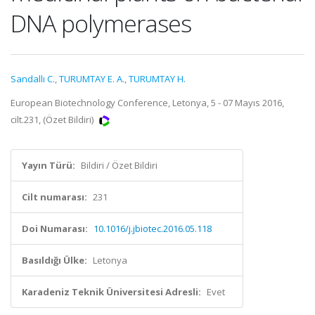
DNA polymerases
Sandallı C.
,
TURUMTAY E. A.
,
TURUMTAY H.
European Biotechnology Conference, Letonya, 5 - 07 Mayıs 2016,
cilt.231, (Özet Bildiri)
Yayın Türü:
Bildiri / Özet Bildiri
Cilt numarası:
231
Doi Numarası:
10.1016/j.jbiotec.2016.05.118
Basıldığı Ülke:
Letonya
Karadeniz Teknik Üniversitesi Adresli:
Evet