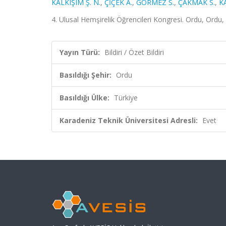
KALKIŞIM Ş. N.
,
ÇİÇEK A.
,
GÖRMEZ S.
,
ÇAKMAK S.
,
K
4. Ulusal Hemşirelik Öğrencileri Kongresi. Ordu, Ordu, 
Yayın Türü:
Bildiri / Özet Bildiri
Basıldığı Şehir:
Ordu
Basıldığı Ülke:
Türkiye
Karadeniz Teknik Üniversitesi Adresli:
Evet