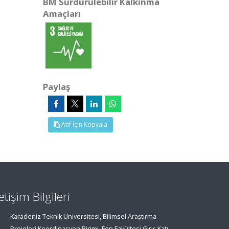
BM Sürdürülebilir Kalkınma
Amaçları
Paylaş
Atıf İçin Kopyala
letişim Bilgileri
Karadeniz Teknik Üniversitesi, Bilimsel Araştırma
Projeleri Koordinasyon Birimi, Fen Fakültesi Giriş Katı,