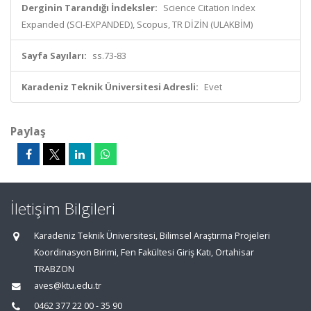
Derginin Tarandığı İndeksler:
Science Citation Index
Expanded (SCI-EXPANDED), Scopus, TR DİZİN (ULAKBİM)
Sayfa Sayıları:
ss.73-83
Karadeniz Teknik Üniversitesi Adresli:
Evet
Paylaş
İletişim Bilgileri
Karadeniz Teknik Üniversitesi, Bilimsel Araştırma Projeleri
Koordinasyon Birimi, Fen Fakültesi Giriş Katı, Ortahisar
TRABZON
aves@ktu.edu.tr
0462 377 22 00 - 35 90