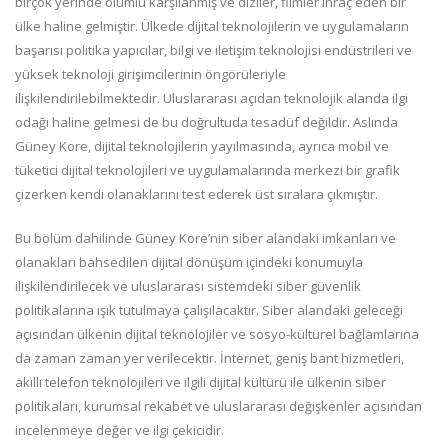
birçok yerinde olumlu karşılanmış ve diziler, filmler ihraç eden bir
ülke haline gelmiştir. Ülkede dijital teknolojilerin ve uygulamaların
başarısı politika yapıcılar, bilgi ve iletişim teknolojisi endüstrileri ve
yüksek teknoloji girişimcilerinin öngörüleriyle
ilişkilendirilebilmektedir. Uluslararası açıdan teknolojik alanda ilgi
odağı haline gelmesi de bu doğrultuda tesadüf değildir. Aslında
Güney Kore, dijital teknolojilerin yayılmasında, ayrıca mobil ve
tüketici dijital teknolojileri ve uygulamalarında merkezi bir grafik
çizerken kendi olanaklarını test ederek üst sıralara çıkmıştır.
Bu bölüm dahilinde Güney Kore’nin siber alandaki imkanları ve
olanakları bahsedilen dijital dönüşüm içindeki konumuyla
ilişkilendirilecek ve uluslararası sistemdeki siber güvenlik
politikalarına ışık tutulmaya çalışılacaktır. Siber alandaki geleceği
açısından ülkenin dijital teknolojiler ve sosyo-kültürel bağlamlarına
da zaman zaman yer verilecektir. İnternet, geniş bant hizmetleri,
akıllı telefon teknolojileri ve ilgili dijital kültürü ile ülkenin siber
politikaları, kurumsal rekabet ve uluslararası değişkenler açısından
incelenmeye değer ve ilgi çekicidir.