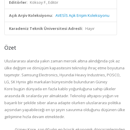
Editörler:
Köksoy F., Editör
Açık Arşiv Koleksiyonu:
AVESİS Açık Erişim Koleksiyonu
Karadeniz Teknik Üniversitesi Adresli:
Hayır
Özet
Uluslararası alanda yakın zaman mercek altına alındığında çok az
ülke değişim ve dönüşüm kapasitesini teknoloji ihraç etme boyutuna
taşımıştır. Samsung Electronics, Hyundai Heavy Industries, POSCO,
LG, SK Hynix gibi markaları bünyesinde bulunduran Güney
Kore bugün dünyada en fazla kablo yoğunluğuna sahip ülkeler
arasında ilk sıralarda yer almaktadır. Teknoloji altyapısı yoğun ve
başarılı bir şekilde siber alana adapte olurken uluslararası politika
açısından yapabileceği en iyi şeyin savunma olduğunu düşünen ülke
gelişimine hızla devam etmektedir.
Güney Kore, son 60 yılın en büyük ekonomik dönüşümlerinden