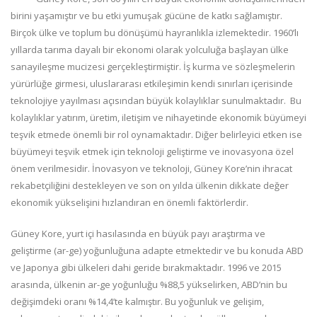
birini yaşamıştır ve bu etki yumuşak gücüne de katkı sağlamıştır.
Birçok ülke ve toplum bu dönüşümü hayranlıkla izlemektedir. 1960’lı
yıllarda tarıma dayalı bir ekonomi olarak yolculuğa başlayan ülke
sanayileşme mucizesi gerçekleştirmiştir. İş kurma ve sözleşmelerin
yürürlüğe girmesi, uluslararası etkileşimin kendi sınırları içerisinde
teknolojiye yayılması açısından büyük kolaylıklar sunulmaktadır. Bu
kolaylıklar yatırım, üretim, iletişim ve nihayetinde ekonomik büyümeyi
teşvik etmede önemli bir rol oynamaktadır. Diğer belirleyici etken ise
büyümeyi teşvik etmek için teknoloji geliştirme ve inovasyona özel
önem verilmesidir. İnovasyon ve teknoloji, Güney Kore’nin ihracat
rekabetçiliğini destekleyen ve son on yılda ülkenin dikkate değer
ekonomik yükselişini hızlandıran en önemli faktörlerdir.
Güney Kore, yurt içi hasılasında en büyük payı araştırma ve
geliştirme (ar-ge) yoğunluğuna adapte etmektedir ve bu konuda ABD
ve Japonya gibi ülkeleri dahi geride bırakmaktadır. 1996 ve 2015
arasında, ülkenin ar-ge yoğunluğu %88,5 yükselirken, ABD’nin bu
değişimdeki oranı %14,4’te kalmıştır. Bu yoğunluk ve gelişim,