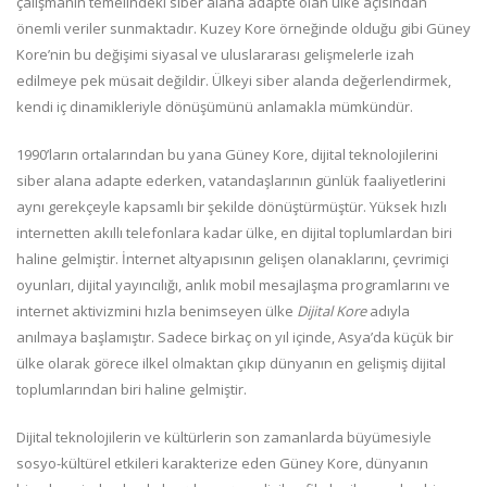
çalışmanın temelindeki siber alana adapte olan ülke açısından
önemli veriler sunmaktadır. Kuzey Kore örneğinde olduğu gibi Güney
Kore’nin bu değişimi siyasal ve uluslararası gelişmelerle izah
edilmeye pek müsait değildir. Ülkeyi siber alanda değerlendirmek,
kendi iç dinamikleriyle dönüşümünü anlamakla mümkündür.
1990’ların ortalarından bu yana Güney Kore, dijital teknolojilerini
siber alana adapte ederken, vatandaşlarının günlük faaliyetlerini
aynı gerekçeyle kapsamlı bir şekilde dönüştürmüştür. Yüksek hızlı
internetten akıllı telefonlara kadar ülke, en dijital toplumlardan biri
haline gelmiştir. İnternet altyapısının gelişen olanaklarını, çevrimiçi
oyunları, dijital yayıncılığı, anlık mobil mesajlaşma programlarını ve
internet aktivizmini hızla benimseyen ülke
Dijital Kore
adıyla
anılmaya başlamıştır. Sadece birkaç on yıl içinde, Asya’da küçük bir
ülke olarak görece ilkel olmaktan çıkıp dünyanın en gelişmiş dijital
toplumlarından biri haline gelmiştir.
Dijital teknolojilerin ve kültürlerin son zamanlarda büyümesiyle
sosyo-kültürel etkileri karakterize eden Güney Kore, dünyanın