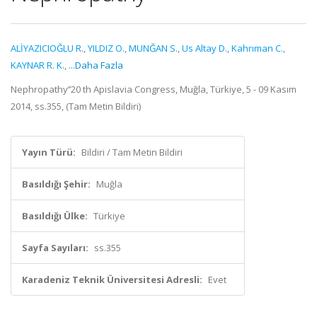
ALİYAZICIOĞLU R.
,
YILDIZ O.
,
MUNĞAN S.
,
Us Altay D.
,
Kahrıman C.
,
KAYNAR R. K.
,
...Daha Fazla
Nephropathy’’20 th Apislavia Congress, Muğla, Türkiye, 5 - 09 Kasım
2014, ss.355, (Tam Metin Bildiri)
Yayın Türü:
Bildiri / Tam Metin Bildiri
Basıldığı Şehir:
Muğla
Basıldığı Ülke:
Türkiye
Sayfa Sayıları:
ss.355
Karadeniz Teknik Üniversitesi Adresli:
Evet