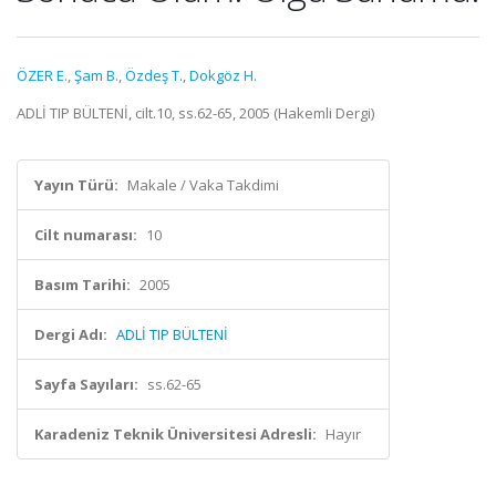
ÖZER E.
,
Şam B.
,
Özdeş T.
,
Dokgöz H.
ADLİ TIP BÜLTENİ, cilt.10, ss.62-65, 2005 (Hakemli Dergi)
Yayın Türü:
Makale / Vaka Takdimi
Cilt numarası:
10
Basım Tarihi:
2005
Dergi Adı:
ADLİ TIP BÜLTENİ
Sayfa Sayıları:
ss.62-65
Karadeniz Teknik Üniversitesi Adresli:
Hayır