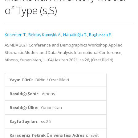
of Type (s,S)
Kesemen T.
,
Bektaş Kamışlık A.
,
Hanalioğlu T.
,
Baghezza F.
ASMDA 2021 Conference and Demographics Workshop Applied
Stochastic Models and Data Analysis International Conference,
Athens, Yunanistan, 1 - 04 Haziran 2021, ss.26, (Özet Bildiri)
Yayın Türü:
Bildiri / Özet Bildiri
Basıldığı Şehir:
Athens
Basıldığı Ülke:
Yunanistan
Sayfa Sayıları:
ss.26
Karadeniz Teknik Üniversitesi Adresli:
Evet