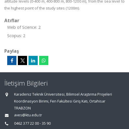
altitude levels (0-400 m, 400-800 m, 800-1200 m), from the sea level to
the highest point of the study sites (1200m).
Atıflar
Web of Science: 2
Scopus: 2
Paylaş
İletişim Bilgileri
Karadeniz Teknik Üniversitesi, Bilimsel Araştırma Projeleri
Koordinasyon Birimi, Fen Fakültesi Giriş Katı, Ortahisar
TRABZON
aves@ktu.edu.tr
0462 377 22 00 - 35 90