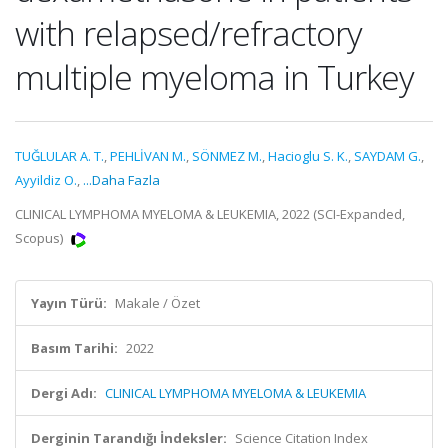
with relapsed/refractory
multiple myeloma in Turkey
TUĞLULAR A. T.
,
PEHLİVAN M.
,
SÖNMEZ M.
,
Hacioglu S. K.
,
SAYDAM G.
,
Ayyildiz O.
,
...Daha Fazla
CLINICAL LYMPHOMA MYELOMA & LEUKEMIA, 2022 (SCI-Expanded,
Scopus)
Yayın Türü:
Makale / Özet
Basım Tarihi:
2022
Dergi Adı:
CLINICAL LYMPHOMA MYELOMA & LEUKEMIA
Derginin Tarandığı İndeksler:
Science Citation Index