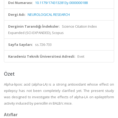
Doi Numarası:
10.1179/1743132813y.0000000188
Dergi Adı:
NEUROLOGICAL RESEARCH
Derginin Tarandığı İndeksler:
Science Citation Index
Expanded (SCI-EXPANDED), Scopus
Sayfa Sayıları:
ss.726-733
Karadeniz Teknik Üniversitesi Adresli:
Evet
Özet
Alpha-lipoic acid (alpha-LA) is a strong antioxidant whose effect on
epilepsy has not been completely clarified yet. The present study
was designed to investigate the effects of alpha-LA on epileptiform
activity induced by penicillin in BALB/c mice.
Atıflar