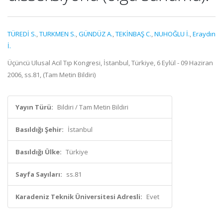
TÜREDİ S.
,
TURKMEN S.
,
GÜNDÜZ A.
,
TEKİNBAŞ C.
,
NUHOĞLU İ.
,
Eraydın
İ.
Üçüncü Ulusal Acil Tıp Kongresi, İstanbul, Türkiye, 6 Eylül - 09 Haziran
2006, ss.81, (Tam Metin Bildiri)
Yayın Türü:
Bildiri / Tam Metin Bildiri
Basıldığı Şehir:
İstanbul
Basıldığı Ülke:
Türkiye
Sayfa Sayıları:
ss.81
Karadeniz Teknik Üniversitesi Adresli:
Evet