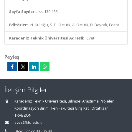
Sayfa Sayıları:
ss.139-155
Editörler:
N. Kuloğlu, S. D. Öztürk, A. Öztürk, D. Bayrak, Editör
Karadeniz Teknik Üniversitesi Adresli:
Evet
Paylaş
İletişim Bilgileri
Karadeniz Teknik Üniversitesi, Bilimsel Araştırma Projeleri
Koordinasyon Birimi, Fen Fakültesi Giriş Katı, Ortahisar
TRABZON
aves@ktu.edu.tr
0462 377 22 00 - 35 90