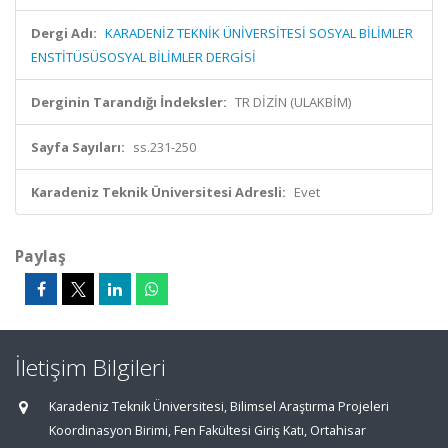
Dergi Adı:
KARADENİZ TEKNİK ÜNİVERSİTESİ SOSYAL BİLİMLER
ENSTİTÜSÜSOSYAL BİLİMLER DERGİSİ
Derginin Tarandığı İndeksler:
TR DİZİN (ULAKBİM)
Sayfa Sayıları:
ss.231-250
Karadeniz Teknik Üniversitesi Adresli:
Evet
Paylaş
İletişim Bilgileri
Karadeniz Teknik Üniversitesi, Bilimsel Araştırma Projeleri
Koordinasyon Birimi, Fen Fakültesi Giriş Katı, Ortahisar