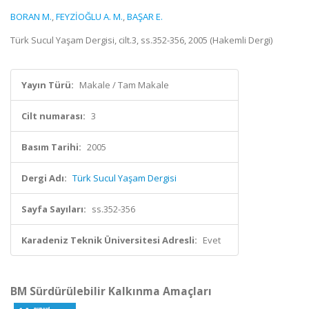
BORAN M.
,
FEYZİOĞLU A. M.
,
BAŞAR E.
Türk Sucul Yaşam Dergisi, cilt.3, ss.352-356, 2005 (Hakemli Dergi)
Yayın Türü:
Makale / Tam Makale
Cilt numarası:
3
Basım Tarihi:
2005
Dergi Adı:
Türk Sucul Yaşam Dergisi
Sayfa Sayıları:
ss.352-356
Karadeniz Teknik Üniversitesi Adresli:
Evet
BM Sürdürülebilir Kalkınma Amaçları