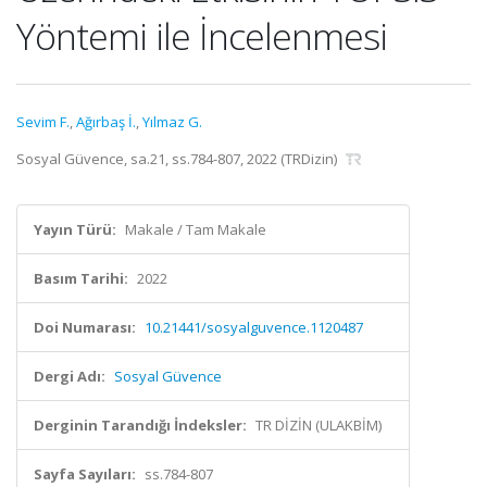
Yöntemi ile İncelenmesi
Sevim F.
,
Ağırbaş İ.
,
Yılmaz G.
Sosyal Güvence, sa.21, ss.784-807, 2022 (TRDizin)
Yayın Türü:
Makale / Tam Makale
Basım Tarihi:
2022
Doi Numarası:
10.21441/sosyalguvence.1120487
Dergi Adı:
Sosyal Güvence
Derginin Tarandığı İndeksler:
TR DİZİN (ULAKBİM)
Sayfa Sayıları:
ss.784-807