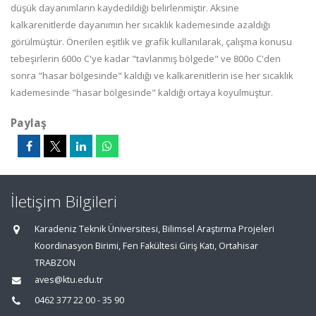
düşük dayanımların kaydedildiği belirlenmiştir. Aksine
kalkarenitlerde dayanımın her sıcaklık kademesinde azaldığı
görülmüştür. Önerilen eşitlik ve grafik kullanılarak, çalışma konusu
tebeşirlerin 600o C'ye kadar "tavlanmış bölgede" ve 800o C'den
sonra "hasar bölgesinde" kaldığı ve kalkarenitlerin ise her sıcaklık
kademesinde "hasar bölgesinde" kaldığı ortaya koyulmuştur.
Paylaş
İletişim Bilgileri
Karadeniz Teknik Üniversitesi, Bilimsel Araştırma Projeleri
Koordinasyon Birimi, Fen Fakültesi Giriş Katı, Ortahisar
TRABZON
aves@ktu.edu.tr
0462 377 22 00 - 35 90