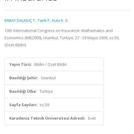
ERBAY DALKILIÇ T.
,
Tank F.
,
Kula K. S.
13th International Congress on Insurance: Mathematics and
Economics (IME2009), İstanbul, Türkiye, 27 - 29 Mayıs 2009, ss.59,
(Özet Bildiri)
Yayın Türü:
Bildiri / Özet Bildiri
Basıldığı Şehir:
İstanbul
Basıldığı Ülke:
Türkiye
Sayfa Sayıları:
ss.59
Karadeniz Teknik Üniversitesi Adresli:
Evet