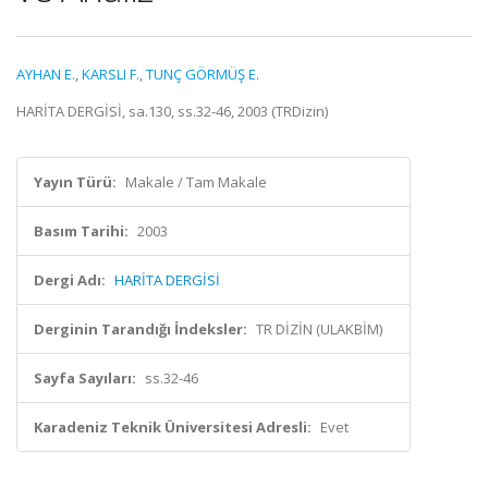
AYHAN E.
,
KARSLI F.
,
TUNÇ GÖRMÜŞ E.
HARİTA DERGİSİ, sa.130, ss.32-46, 2003 (TRDizin)
Yayın Türü:
Makale / Tam Makale
Basım Tarihi:
2003
Dergi Adı:
HARİTA DERGİSİ
Derginin Tarandığı İndeksler:
TR DİZİN (ULAKBİM)
Sayfa Sayıları:
ss.32-46
Karadeniz Teknik Üniversitesi Adresli:
Evet