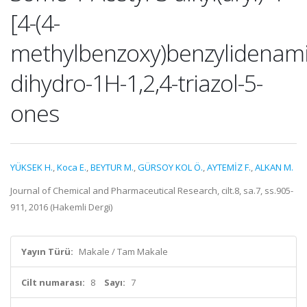
[4-(4-
methylbenzoxy)benzylidenami
dihydro-1H-1,2,4-triazol-5-
ones
YÜKSEK H.
,
Koca E.
,
BEYTUR M.
,
GÜRSOY KOL Ö.
,
AYTEMİZ F.
,
ALKAN M.
Journal of Chemical and Pharmaceutical Research, cilt.8, sa.7, ss.905-
911, 2016 (Hakemli Dergi)
Yayın Türü:
Makale / Tam Makale
Cilt numarası:
8
Sayı:
7