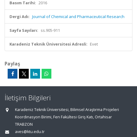
Basım Tarihi:
2016
Dergi Adı:
Journal of Chemical and Pharmaceutical Research
Sayfa Sayıları:
ss.905-911
Karadeniz Teknik Üniversitesi Adresli:
Evet
Paylaş
İletişim Bilgileri
Karadeniz Teknik Üniversitesi, Bilimsel Araştırma Projeleri
Koordinasyon Birimi, Fen Fakültesi Giriş Katı, Ortahisar
TRABZON
aves@ktu.edu.tr