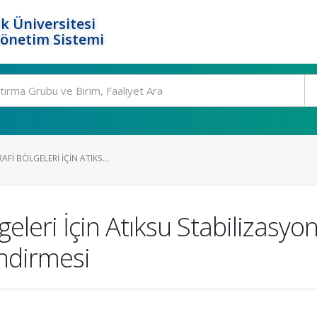
k Üniversitesi
Yönetim Sistemi
FI BÖLGELERI İÇIN ATIKS...
geleri İçin Atıksu Stabilizasyo
ndirmesi