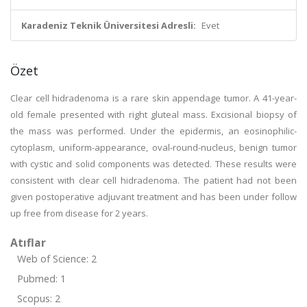
Karadeniz Teknik Üniversitesi Adresli:
Evet
Özet
Clear cell hidradenoma is a rare skin appendage tumor. A 41-year-
old female presented with right gluteal mass. Excisional biopsy of
the mass was performed. Under the epidermis, an eosinophilic-
cytoplasm, uniform-appearance, oval-round-nucleus, benign tumor
with cystic and solid components was detected. These results were
consistent with clear cell hidradenoma. The patient had not been
given postoperative adjuvant treatment and has been under follow
up free from disease for 2 years.
Atıflar
Web of Science: 2
Pubmed: 1
Scopus: 2