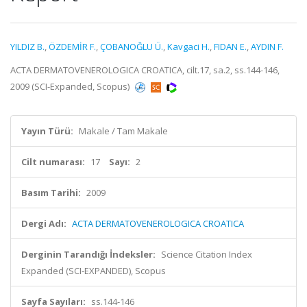
YILDIZ B.
,
ÖZDEMİR F.
,
ÇOBANOĞLU Ü.
,
Kavgaci H.
,
FIDAN E.
,
AYDIN F.
ACTA DERMATOVENEROLOGICA CROATICA, cilt.17, sa.2, ss.144-146,
2009 (SCI-Expanded, Scopus)
Yayın Türü:
Makale / Tam Makale
Cilt numarası:
17
Sayı:
2
Basım Tarihi:
2009
Dergi Adı:
ACTA DERMATOVENEROLOGICA CROATICA
Derginin Tarandığı İndeksler:
Science Citation Index
Expanded (SCI-EXPANDED), Scopus
Sayfa Sayıları:
ss.144-146