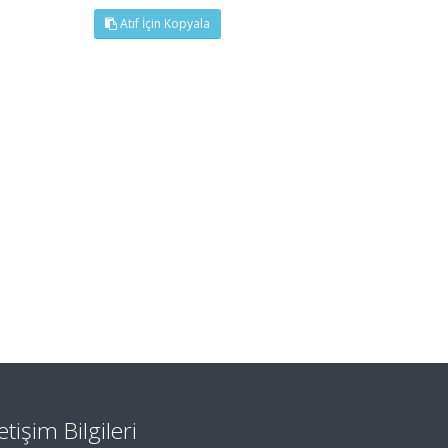
Atıf İçin Kopyala
letişim Bilgileri