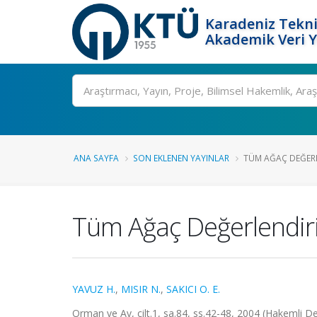
Karadeniz Tekni
Akademik Veri 
Ara
ANA SAYFA
SON EKLENEN YAYINLAR
TÜM AĞAÇ DEĞERLE
Tüm Ağaç Değerlendirim
YAVUZ H.
,
MISIR N.
,
SAKICI O. E.
Orman ve Av, cilt.1, sa.84, ss.42-48, 2004 (Hakemli De