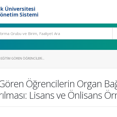
k Üniversitesi
Yönetim Sistemi
EĞITIM GÖREN ÖĞRENCILERI...
 Gören Öğrencilerin Organ Bağı
rılması: Lisans ve Önlisans Ör