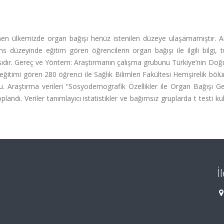
men ülkemizde organ bağışı henüz istenilen düzeye ulaşamamıştır. 
s düzeyinde eğitim gören öğrencilerin organ bağışı ile ilgili bilgi,
ılmasıdır. Gereç ve Yöntem: Araştırmanın çalışma grubunu Türkiye’nin Do
eğitimi gören 280 öğrenci ile Sağlık Bilimleri Fakültesi Hemşirelik böl
. Araştırma verileri “Sosyodemografik Özellikler ile Organ Bağışı Ge
ndı. Veriler tanımlayıcı istatistikler ve bağımsız gruplarda t testi kul
İ