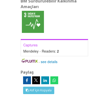
BM Sürdürülebilir Kalkınma
Amaçları
Captures
Mendeley - Readers:
2
-
see details
Paylaş
Atıf İçin Kopyala