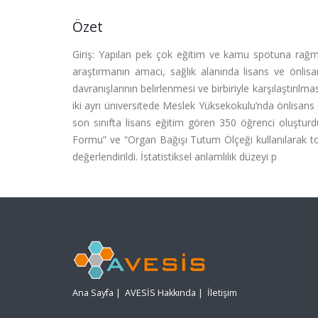
Özet
Giriş: Yapılan pek çok eğitim ve kamu spotuna rağ
araştırmanın amacı, sağlık alanında lisans ve önlisan
davranışlarının belirlenmesi ve birbiriyle karşılaştır
iki ayrı üniversitede Meslek Yüksekokulu’nda önlisans 
son sınıfta lisans eğitim gören 350 öğrenci oluşturdu
Formu” ve “Organ Bağışı Tutum Ölçeği kullanılarak topla
değerlendirildi. İstatistiksel anlamlılık düzeyi p
Ana Sayfa
|
AVESİS Hakkında
|
İletişim