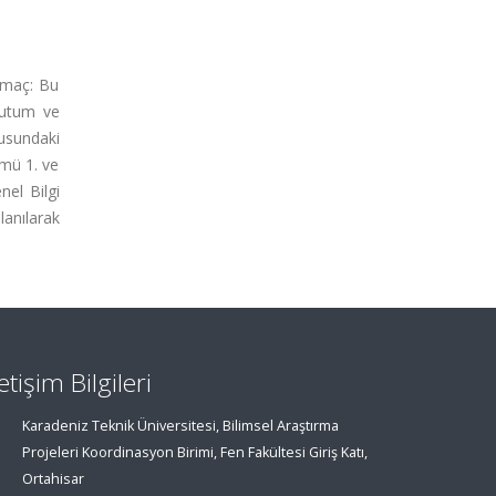
Amaç: Bu
 tutum ve
ğusundaki
ümü 1. ve
nel Bilgi
lanılarak
letişim Bilgileri
Karadeniz Teknik Üniversitesi, Bilimsel Araştırma
Projeleri Koordinasyon Birimi, Fen Fakültesi Giriş Katı,
Ortahisar