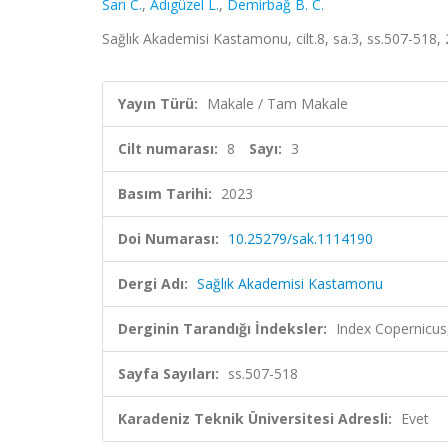
Sarı C.
,
Adıgüzel L.
,
Demirbağ B. C.
Sağlık Akademisi Kastamonu, cilt.8, sa.3, ss.507-518,
Yayın Türü:
Makale / Tam Makale
Cilt numarası:
8
Sayı:
3
Basım Tarihi:
2023
Doi Numarası:
10.25279/sak.1114190
Dergi Adı:
Sağlık Akademisi Kastamonu
Derginin Tarandığı İndeksler:
Index Copernicus
Sayfa Sayıları:
ss.507-518
Karadeniz Teknik Üniversitesi Adresli:
Evet