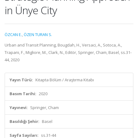
in Ünye City
ÖZCAN E.
,
ÖZEN TURAN S.
Urban and Transit Planning, Bougdah, H., Versaci, A., Sotoca, A.,
Trapani, F., Migliore, M., Clark, N., Editör, Springer, Cham, Basel, ss.31-
44, 2020
Yayın Türü:
Kitapta Bölüm / Araştırma Kitabı
Basım Tarihi:
2020
Yayınevi:
Springer, Cham
Basıldığı Şehir:
Basel
Sayfa Sayıları:
ss.31-44