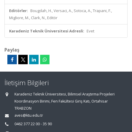
Editörler:
Bougdah, H., Versaci, A., Sotoca, A., Trapani, F.,
Migliore, M., Clark, N., Editör
Karadeniz Teknik Üniversitesi Adresli:
Evet
Paylaş
İletişim Bilgileri
Karadeniz Teknik Üniversitesi, Bilimsel Araştırma Projeleri
Koordinasyon Birimi, Fen Fakültesi Giriş Katı, Ortahisar
TRABZON
aves@ktu.edu.tr
0462 377 22 00 - 35 90