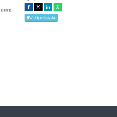
ildiri)
Atıf İçin Kopyala