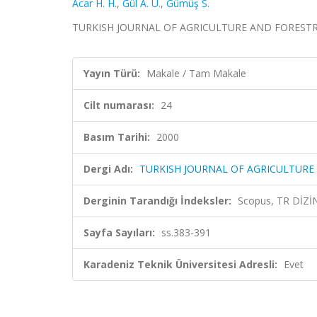
Acar H. H.
,
Gül A. U.
,
Gümüş S.
TURKISH JOURNAL OF AGRICULTURE AND FORESTRY, ci
Yayın Türü:
Makale / Tam Makale
Cilt numarası:
24
Basım Tarihi:
2000
Dergi Adı:
TURKISH JOURNAL OF AGRICULTURE
Derginin Tarandığı İndeksler:
Scopus, TR DİZİ
Sayfa Sayıları:
ss.383-391
Karadeniz Teknik Üniversitesi Adresli:
Evet