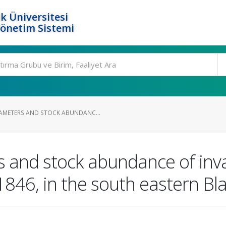
k Üniversitesi
Yönetim Sistemi
AMETERS AND STOCK ABUNDANC...
 and stock abundance of inv
846, in the south eastern Bl