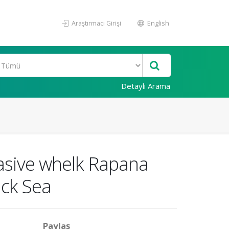
Araştırmacı Girişi
English
Detaylı Arama
asive whelk Rapana
ack Sea
Paylaş