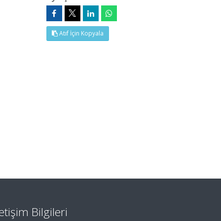
Atıf İçin Kopyala
letişim Bilgileri