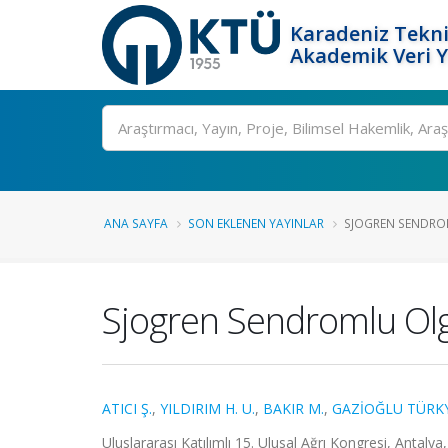
Karadeniz Tekni
Akademik Veri 
Ara
ANA SAYFA
SON EKLENEN YAYINLAR
SJOGREN SENDROM
Sjogren Sendromlu Ol
ATICI Ş.
,
YILDIRIM H. U.
,
BAKIR M.
,
GAZİOĞLU TÜRKY
Uluslararası Katılımlı 15. Ulusal Ağrı Kongresi, Antalya,