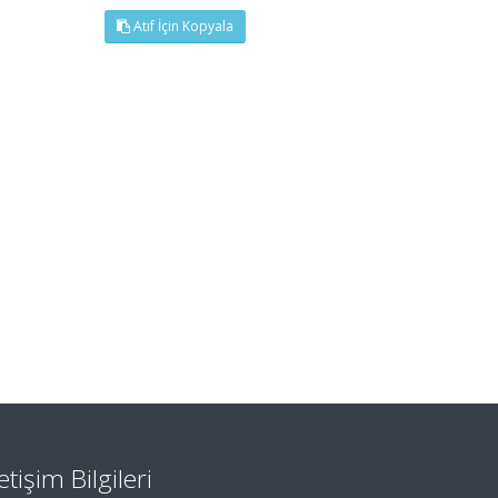
Atıf İçin Kopyala
letişim Bilgileri