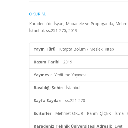
OKUR M.
Karadeniz’de İsyan, Mübadele ve Propaganda, Mehmet
İstanbul, ss.251-270, 2019
Yayın Türü:
Kitapta Bölüm / Mesleki Kitap
Basım Tarihi:
2019
Yayınevi:
Yeditepe Yayınevi
Basıldığı Şehir:
İstanbul
Sayfa Sayıları:
ss.251-270
Editörler:
Mehmet OKUR - Rahmi ÇİÇEK - İsmail 
Karadeniz Teknik Üniversitesi Adresli:
Evet