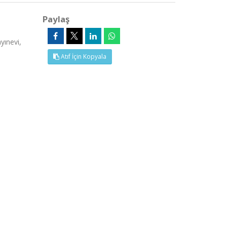
Paylaş
yınevi,
Atıf İçin Kopyala