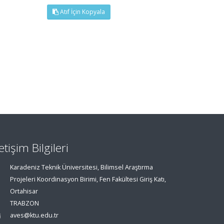
Atıf İçin Kopyala
letişim Bilgileri
Karadeniz Teknik Üniversitesi, Bilimsel Araştırma
Projeleri Koordinasyon Birimi, Fen Fakültesi Giriş Katı,
Ortahisar
TRABZON
aves@ktu.edu.tr