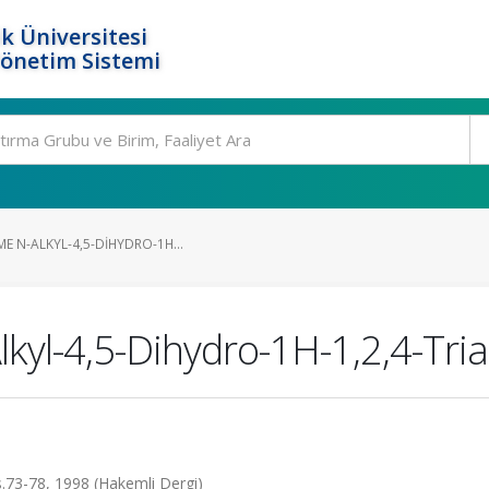
k Üniversitesi
Yönetim Sistemi
E N-ALKYL-4,5-DIHYDRO-1H...
kyl-4,5-Dihydro-1H-1,2,4-Tria
ss.73-78, 1998 (Hakemli Dergi)