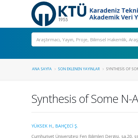
Karadeniz Tekni
Akademik Veri 
Ara
ANA SAYFA
SON EKLENEN YAYINLAR
SYNTHESIS OF SOM
Synthesis of Some N-Al
YÜKSEK H.
,
BAHÇECİ Ş.
Cumhuriyet Üniversitesi Fen Bilimleri Dergisi, sa.20, 