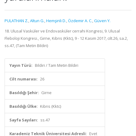
PULATHAN Z.
,
Altun G.
,
Hemşinli D.
,
Özdemir A. C.
,
Güven Y.
18. Ulusal Vasküler ve Endovasküler cerrahi Kongresi, 9. Ulusal
Fleboloji Kongresi., Girne, Kıbrıs (Kktc), 9 - 12 Kasım 2017, cilt.26, sa.2,
ss.47, (Tam Metin Bildiri)
Yayın Türü:
Bildiri / Tam Metin Bildiri
Cilt numarası:
26
Basıldığı Şehir:
Girne
Basıldığı Ülke:
Kıbrıs (Kktc)
Sayfa Sayıları:
ss.47
Karadeniz Teknik Üniversitesi Adresli:
Evet