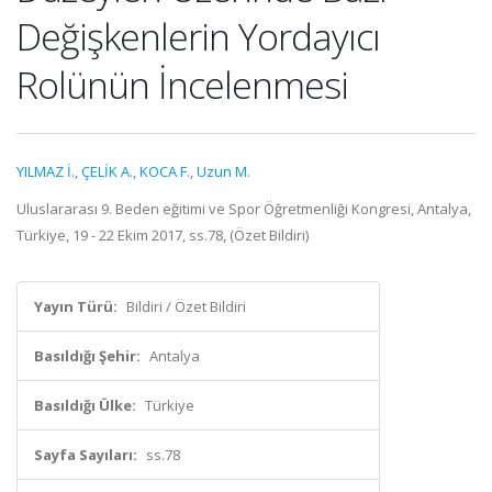
Değişkenlerin Yordayıcı
Rolünün İncelenmesi
YILMAZ İ.
,
ÇELİK A.
,
KOCA F.
,
Uzun M.
Uluslararası 9. Beden eğitimi ve Spor Öğretmenliği Kongresi, Antalya,
Türkiye, 19 - 22 Ekim 2017, ss.78, (Özet Bildiri)
Yayın Türü:
Bildiri / Özet Bildiri
Basıldığı Şehir:
Antalya
Basıldığı Ülke:
Türkiye
Sayfa Sayıları:
ss.78