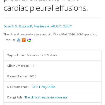
cardiac pleural effusions.
Ozsu S. S.
,
Oztuna F.
,
Mentese A.
,
ABUL Y.
,
Ozlu T.
The clinical respiratory journal, cilt.10, ss.61-6, 2016 (SCI-Expanded,
Scopus)
Yayın Türü:
Makale / Tam Makale
Cilt numarası:
10
Basım Tarihi:
2016
Doi Numarası:
10.1111/crj.12186
Dergi Adı:
The clinical respiratory journal