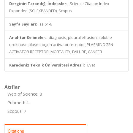
Derginin Tarandığı İndeksler:
Science Citation Index
Expanded (SCI-EXPANDED), Scopus
Sayfa Sayıları:
ss.61-6
Anahtar Kelimeler:
diagnosis, pleural effusion, soluble
urokinase plasminogen activator receptor, PLASMINOGEN-
ACTIVATOR RECEPTOR, MORTALITY, FAILURE, CANCER
Karadeniz Teknik Üniversitesi Adresli:
Evet
Atıflar
Web of Science: 8
Pubmed: 4
Scopus: 7
Citations