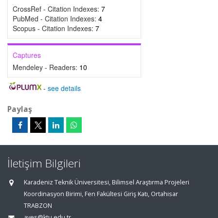
CrossRef - Citation Indexes:
7
PubMed - Citation Indexes:
4
Scopus - Citation Indexes:
7
Captures
Mendeley - Readers:
10
-
see details
Paylaş
İletişim Bilgileri
Karadeniz Teknik Üniversitesi, Bilimsel Araştırma Projeleri
Koordinasyon Birimi, Fen Fakültesi Giriş Katı, Ortahisar
TRABZON
aves@ktu.edu.tr