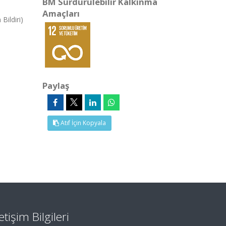
BM Sürdürülebilir Kalkınma
Amaçları
Bildiri)
Paylaş
Atıf İçin Kopyala
letişim Bilgileri