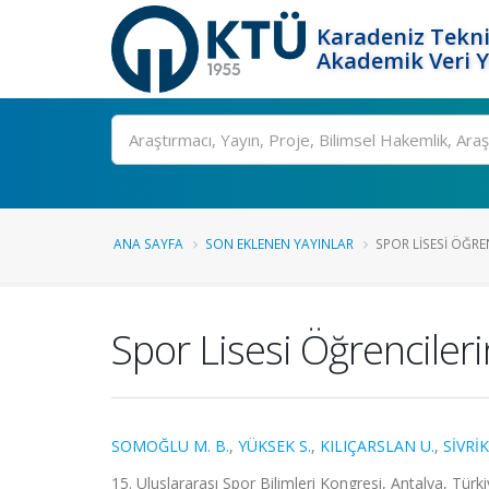
Karadeniz Tekni
Akademik Veri 
Ara
ANA SAYFA
SON EKLENEN YAYINLAR
SPOR LISESI ÖĞRE
Spor Lisesi Öğrencile
SOMOĞLU M. B.
,
YÜKSEK S.
,
KILIÇARSLAN U.
,
SİVRİK
15. Uluslararası Spor Bilimleri Kongresi, Antalya, Türk