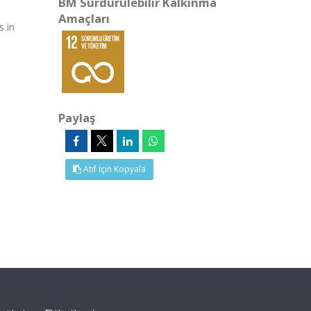
BM Sürdürülebilir Kalkınma
Amaçları
s in
Paylaş
Atıf İçin Kopyala