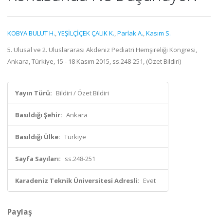
KOBYA BULUT H.
,
YEŞİLÇİÇEK ÇALIK K.
,
Parlak A.
,
Kasım S.
5. Ulusal ve 2. Uluslararası Akdeniz Pediatri Hemşireliği Kongresi,
Ankara, Türkiye, 15 - 18 Kasım 2015, ss.248-251, (Özet Bildiri)
Yayın Türü:
Bildiri / Özet Bildiri
Basıldığı Şehir:
Ankara
Basıldığı Ülke:
Türkiye
Sayfa Sayıları:
ss.248-251
Karadeniz Teknik Üniversitesi Adresli:
Evet
Paylaş