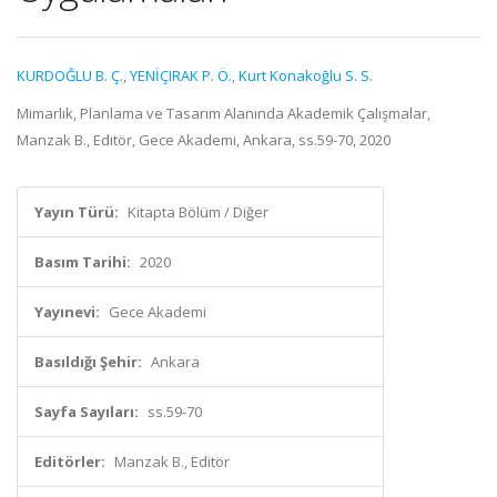
KURDOĞLU B. Ç.
,
YENİÇIRAK P. Ö.
,
Kurt Konakoğlu S. S.
Mimarlık, Planlama ve Tasarım Alanında Akademik Çalışmalar,
Manzak B., Editör, Gece Akademi, Ankara, ss.59-70, 2020
Yayın Türü:
Kitapta Bölüm / Diğer
Basım Tarihi:
2020
Yayınevi:
Gece Akademi
Basıldığı Şehir:
Ankara
Sayfa Sayıları:
ss.59-70
Editörler:
Manzak B., Editör