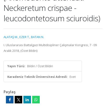
Neckeretum crispae -
leucodontetosum sciuroidis)
ALATAŞ M.
,
EZER T.
,
BATAN N.
I. Uluslararası Battalgazi Multidisipliner Çalışmalar Kongresi, 7 - 09
Aralık 2018, (Özet Bildiri)
Yayın Türü:
Bildiri / Özet Bildiri
Karadeniz Teknik Üniversitesi Adresli:
Evet
Paylaş