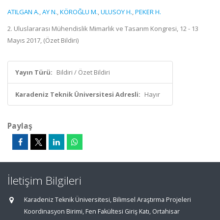
ATILGAN A.
,
AY N.
,
KÖROĞLU M.
,
ULUSOY H.
,
PEKER H.
2. Uluslararası Mühendislik Mimarlık ve Tasarım Kongresi, 12 - 13
Mayıs 2017, (Özet Bildiri)
Yayın Türü:
Bildiri / Özet Bildiri
Karadeniz Teknik Üniversitesi Adresli:
Hayır
Paylaş
İletişim Bilgileri
Karadeniz Teknik Üniversitesi, Bilimsel Araştırma Projeleri
Koordinasyon Birimi, Fen Fakültesi Giriş Katı, Ortahisar