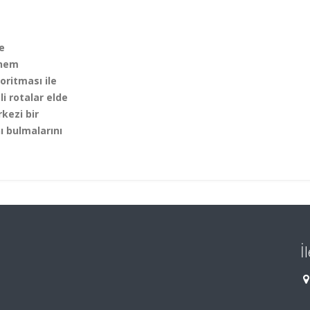
e
önem
oritması ile
i rotalar elde
kezi bir
ı bulmalarını
İ