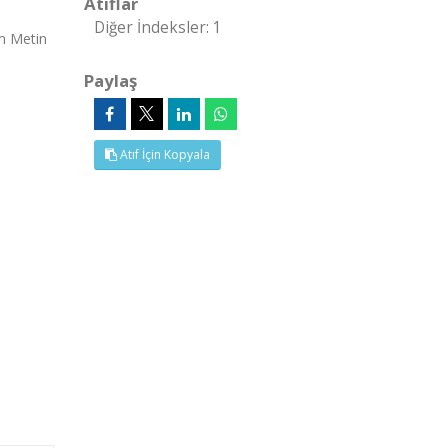
Atıflar
Diğer İndeksler: 1
am Metin
Paylaş
Atıf İçin Kopyala