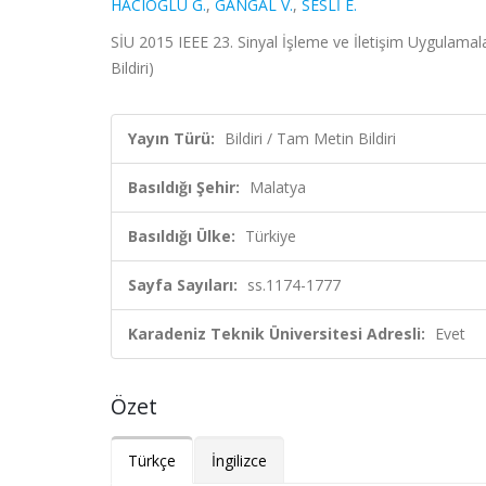
HACIOĞLU G.
,
GANGAL V.
,
SESLİ E.
SİU 2015 IEEE 23. Sinyal İşleme ve İletişim Uygulamal
Bildiri)
Yayın Türü:
Bildiri / Tam Metin Bildiri
Basıldığı Şehir:
Malatya
Basıldığı Ülke:
Türkiye
Sayfa Sayıları:
ss.1174-1777
Karadeniz Teknik Üniversitesi Adresli:
Evet
Özet
Türkçe
İngilizce