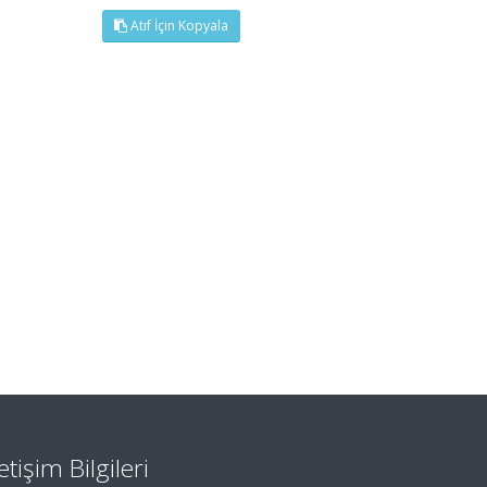
Atıf İçin Kopyala
letişim Bilgileri