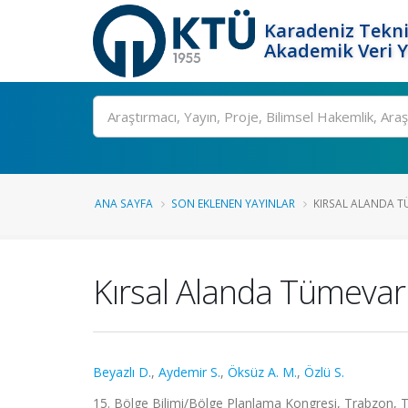
Karadeniz Tekni
Akademik Veri 
Ara
ANA SAYFA
SON EKLENEN YAYINLAR
KIRSAL ALANDA TÜ
Kırsal Alanda Tümevarı
Beyazlı D.
,
Aydemir S.
,
Öksüz A. M.
,
Özlü S.
15. Bölge Bilimi/Bölge Planlama Kongresi, Trabzon, Türk