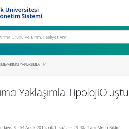
k Üniversitesi
Yönetim Sistemi
MEVARIMCI YAKLAŞIMLA TIP...
mcı Yaklaşımla TipolojiOluştu
iye, 3 - 04 Aralık 2015, cilt.1, sa.1, ss.23-40, (Tam Metin Bildiri)